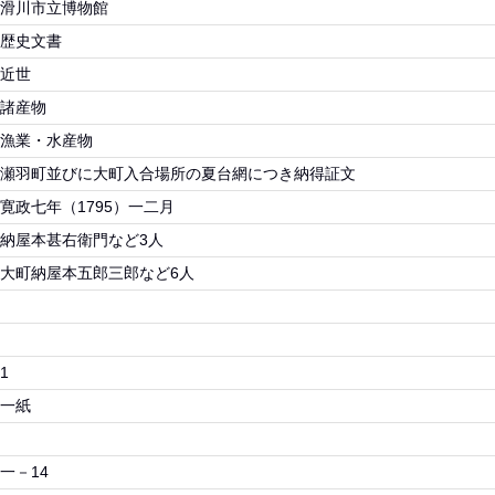
滑川市立博物館
歴史文書
近世
諸産物
漁業・水産物
瀬羽町並びに大町入合場所の夏台網につき納得証文
寛政七年（1795）一二月
納屋本甚右衛門など3人
大町納屋本五郎三郎など6人
1
一紙
一－14