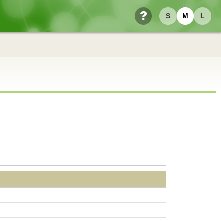
S
M
L
ヘルプ