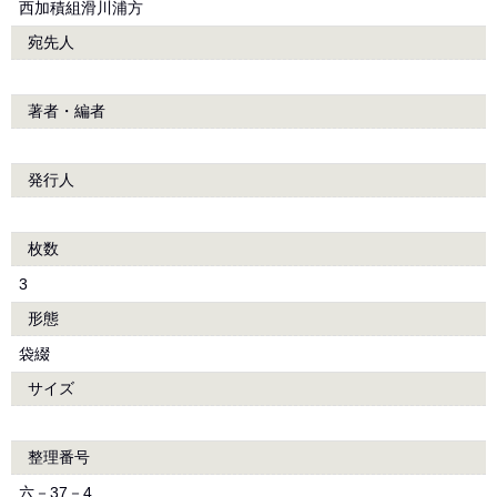
西加積組滑川浦方
宛先人
著者・編者
発行人
枚数
3
形態
袋綴
サイズ
整理番号
六－37－4