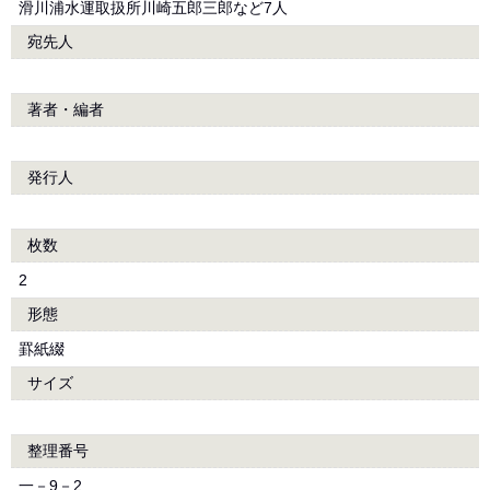
滑川浦水運取扱所川崎五郎三郎など7人
宛先人
著者・編者
発行人
枚数
2
形態
罫紙綴
サイズ
整理番号
一－9－2