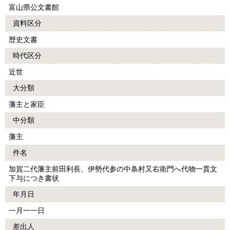
富山県公文書館
資料区分
歴史文書
時代区分
近世
大分類
藩主と家臣
中分類
藩主
件名
加賀二代藩主前田利長、伊勢代参の中条村又右衛門へ代物一貫文
下与につき書状
年月日
一月一一日
差出人