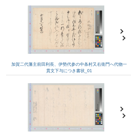
加賀二代藩主前田利長、伊勢代参の中条村又右衛門へ代物一
貫文下与につき書状_01