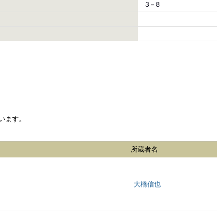
3－8
います。
所蔵者名
大橋信也