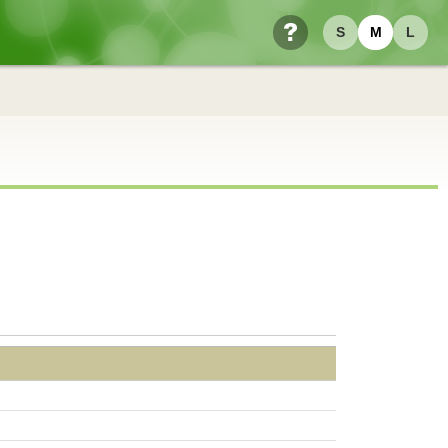
S
M
L
ヘルプ