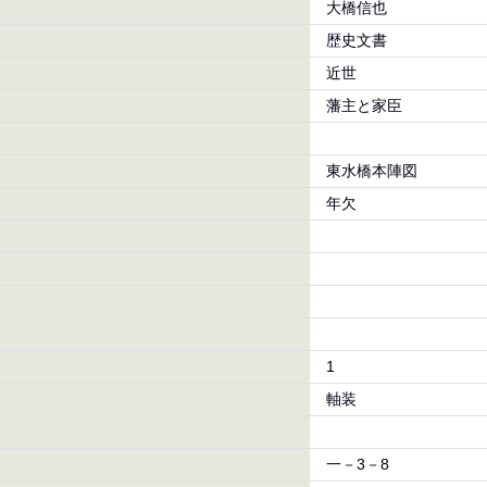
大橋信也
歴史文書
近世
藩主と家臣
東水橋本陣図
年欠
1
軸装
一－3－8