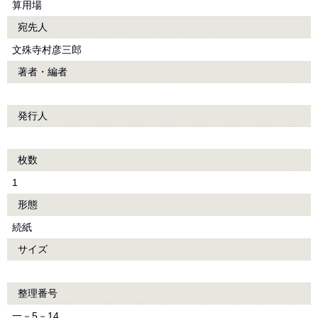
算用場
宛先人
文殊寺村彦三郎
著者・編者
発行人
枚数
1
形態
続紙
サイズ
整理番号
一－5－14