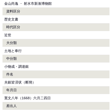
金山尚逸 ・ 射水市新湊博物館
資料区分
歴史文書
時代区分
近世
大分類
土地と奉行
中分類
小物成・調達銀
件名
夫銀皆済状（断簡）
年月日
寛文八年（1668）六月二四日
差出人