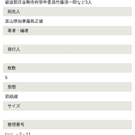
砺波郡庄金剛寺村答申委員竹藤清一郎など3人
宛先人
富山県知事藤島正健
著者・編者
発行人
枚数
5
形態
罫紙綴
サイズ
整理番号
(一）－2－11