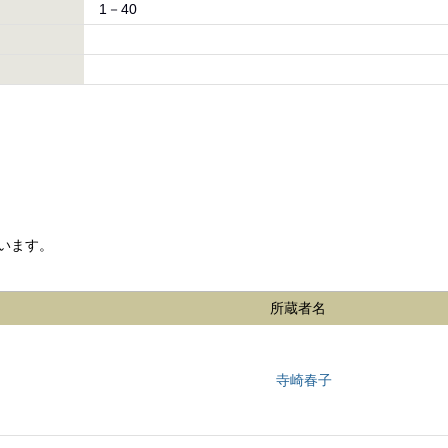
1－40
います。
所蔵者名
寺崎春子