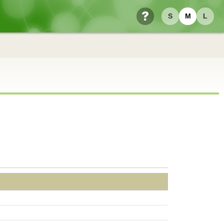
S
M
L
ヘルプ