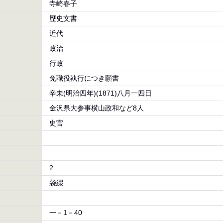
寺崎春子
歴史文書
近代
政治
行政
免職役執行につき願書
辛未(明治四年)(1871)八月一四日
金沢県大参事横山政和など8人
史官
2
袋綴
一－1－40