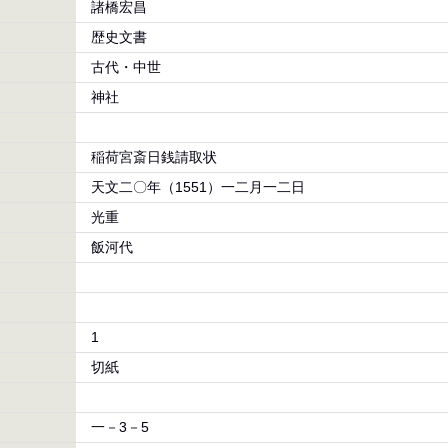
諸橋宏昌
歴史文書
古代・中世
神社
稲荷宮斎日銭請取状
天文二〇年（1551）一二月一二日
光重
飯河代
1
切紙
一－3－5