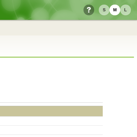
S
M
L
ヘルプ