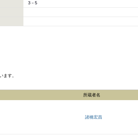
3－5
います。
所蔵者名
諸橋宏昌