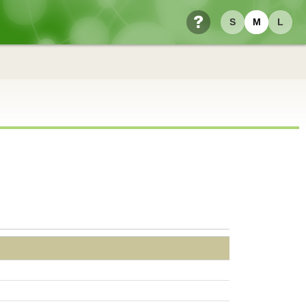
S
M
L
ヘルプ