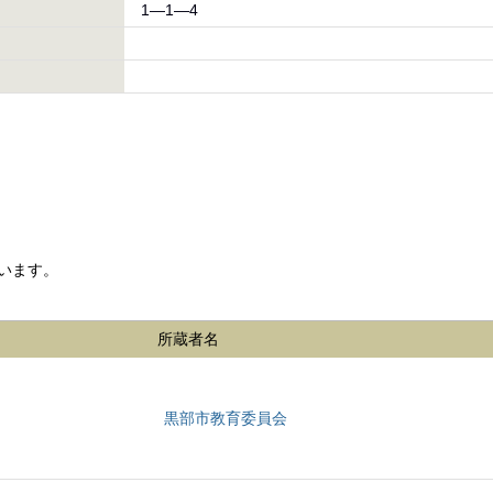
1―1―4
います。
所蔵者名
黒部市教育委員会