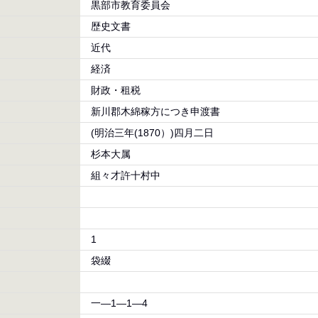
黒部市教育委員会
歴史文書
近代
経済
財政・租税
新川郡木綿稼方につき申渡書
(明治三年(1870）)四月二日
杉本大属
組々才許十村中
1
袋綴
一―1―1―4