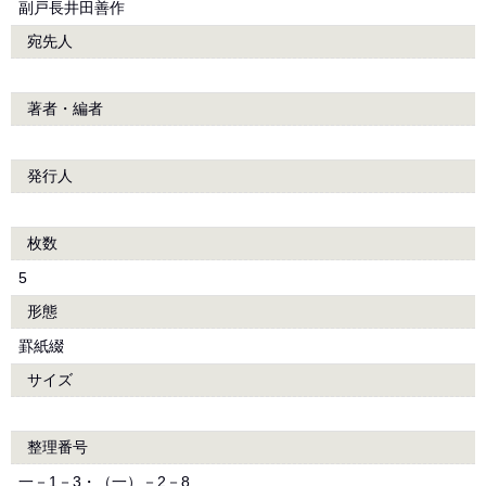
副戸長井田善作
宛先人
著者・編者
発行人
枚数
5
形態
罫紙綴
サイズ
整理番号
一－1－3・（一）－2－8