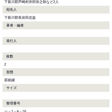
下新川郡芦崎村井田弥之助など2人
宛先人
下新川郡長岩田忠益
著者・編者
発行人
枚数
2
形態
罫紙綴
サイズ
整理番号
一－1－4－16