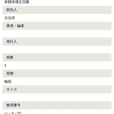
本圀寺僧正日隆
宛先人
大法寺
著者・編者
発行人
枚数
1
形態
軸装
サイズ
整理番号
一－2－22