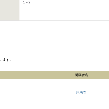
1－2
います。
所蔵者名
託法寺