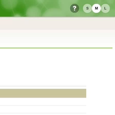
S
M
L
ヘルプ