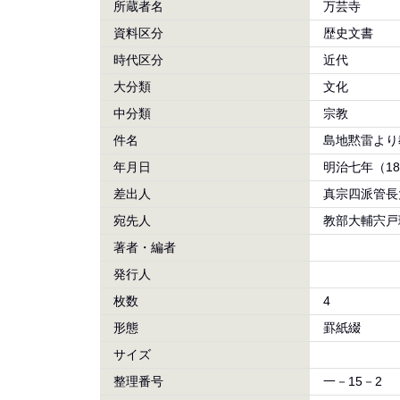
所蔵者名
万芸寺
資料区分
歴史文書
時代区分
近代
大分類
文化
中分類
宗教
件名
島地黙雷より
年月日
明治七年（1
差出人
真宗四派管長
宛先人
教部大輔宍戸
著者・編者
発行人
枚数
4
形態
罫紙綴
サイズ
整理番号
一－15－2