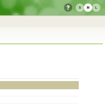
S
M
L
ヘルプ