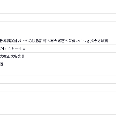
教導職試補以上のみ説教許可の布令迷惑の旨伺いにつき指令方願書
874）五月一七日
大教正大谷光尊
璣