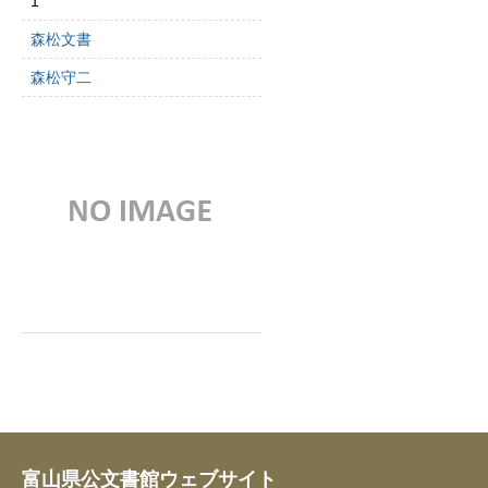
1
森松文書
森松守二
富山県公文書館ウェブサイト