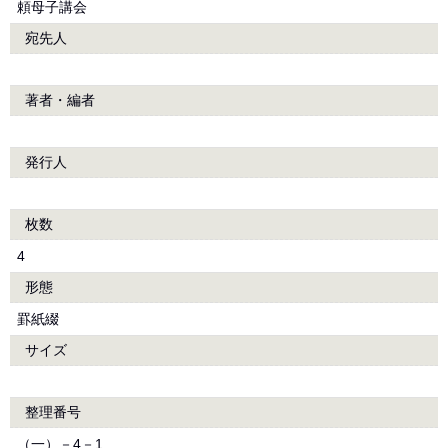
頼母子講会
宛先人
著者・編者
発行人
枚数
4
形態
罫紙綴
サイズ
整理番号
（一）－4－1