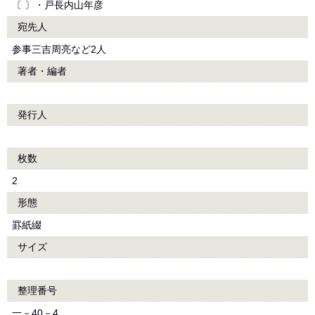
〔 〕・戸長内山年彦
宛先人
参事三吉周亮など2人
著者・編者
発行人
枚数
2
形態
罫紙綴
サイズ
整理番号
一－40－4