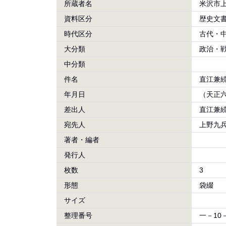
所蔵者名
米沢市
資料区分
歴史文
時代区分
古代・
大分類
政治・
中分類
件名
直江兼
年月日
（天正六
差出人
直江兼
宛先人
上野九
著者・編者
発行人
枚数
3
形態
袋綴
サイズ
整理番号
一－10