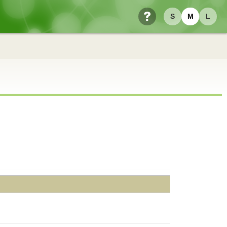
S
M
L
ヘルプ