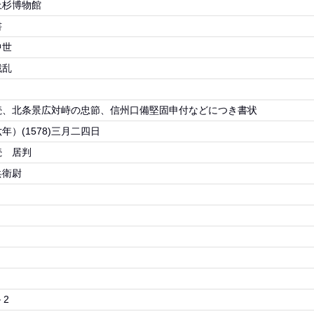
上杉博物館
書
中世
戦乱
続、北条景広対峙の忠節、信州口備堅固申付などにつき書状
年）(1578)三月二四日
続 居判
兵衛尉
－2