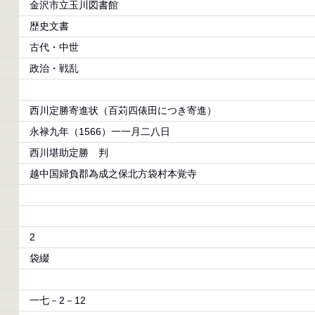
金沢市立玉川図書館
歴史文書
古代・中世
政治・戦乱
西川定勝寄進状（百苅四俵田につき寄進）
永禄九年（1566）一一月二八日
西川堪助定勝 判
越中国婦負郡為成之保北方袋村本覚寺
2
袋綴
一七－2－12