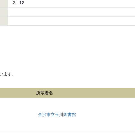
2－12
います。
所蔵者名
金沢市立玉川図書館