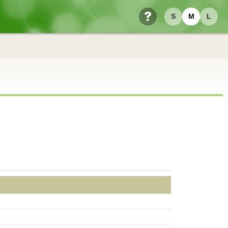
S
M
L
ヘルプ