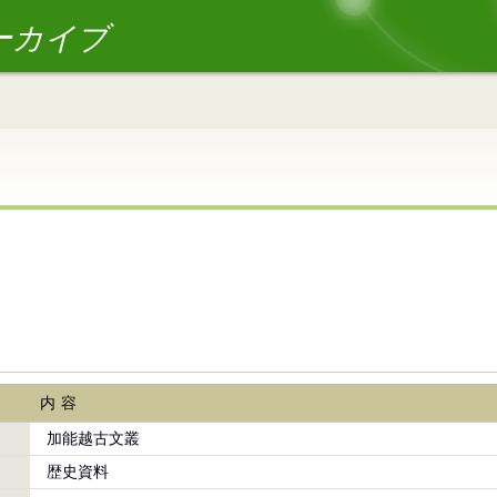
ーカイブ
内容
加能越古文叢
歴史資料